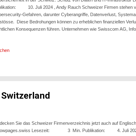
likation: 10. Juli 2024 , Andy Rauch Schweizer Firmen stehen v
ersecurity-Gefahren, darunter Cyberangriffe, Datenverlust, Systema
stösse. Diese Bedrohungen können zu erheblichen finanziellen Verl
htlichen Konsequenzen führen. Unternehmen wie Swisscom AG, In
tzerland und weitere bieten umfassende Lösungen zur Bewältigung di
erstützen durch Sicherheitsanalysen, Risikomanagement, Implement
ichen
herheitsmassnahmen, Schulungen und Sensibilisierung. Spezialisier
urity Services, DDoS-Schutz, Penetrationstests und forensische Anal
rastrukturen zu schützen und Cyberangriffe abzuwehren. Diese Diens
 Sicherheit der Syst...
 Switzerland
decken Sie das Schweizer Firmenverzeichnis jetzt auch auf Englisc
llowpages.swiss Lesezeit: 3 Min. Publikation: 4. Juli 2024