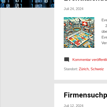
s
Juli 24, 2024
Eve
24.
übe
Eve
Ver
dar
Eve
Kommentar veröffentl
füh
ein
Standort:
Zürich, Schweiz
Eve
Firmensuchp
Juli 12, 2024