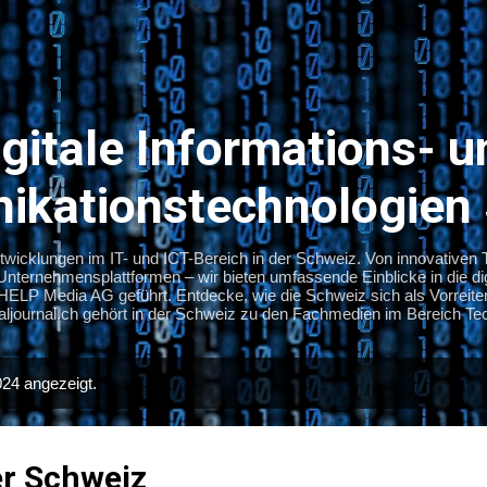
Direkt zum Hauptbereich
igitale Informations- u
kationstechnologien
ntwicklungen im IT- und ICT-Bereich in der Schweiz. Von innovativen
ternehmensplattformen – wir bieten umfassende Einblicke in die dig
 HELP Media AG geführt. Entdecke, wie die Schweiz sich als Vorreiter 
gitaljournal.ch gehört in der Schweiz zu den Fachmedien im Bereich Tec
24 angezeigt.
r Schweiz