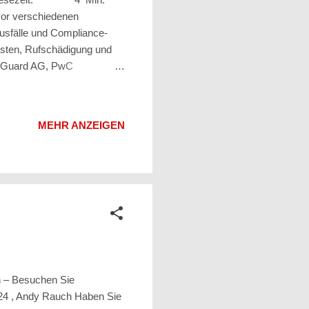
or verschiedenen
usfälle und Compliance-
usten, Rufschädigung und
foGuard AG, PwC
eser Risiken. Sie
ierung von
te Tools wie Managed
MEHR ANZEIGEN
ysen helfen, die IT-
tleistungen gewährleisten
h – Besuchen Sie
 , Andy Rauch Haben Sie