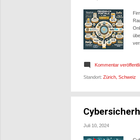
Fir
Rau
Onl
übe
ver
auc
Ges
Kommentar veröffentl
die
Wet
Standort:
Zürich, Schweiz
Res
suc
Cybersicherh
Juli 10, 2024
Cyb