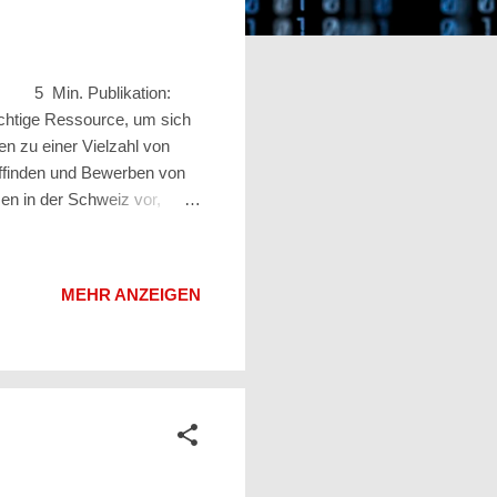
eit: 5 Min. Publikation:
chtige Ressource, um sich
en zu einer Vielzahl von
uffinden und Bewerben von
men in der Schweiz vor,
ch und Tagesthemen.ch .
tkalender.ch ist eine der
. Diese Plattform bietet
MEHR ANZEIGEN
chtbaren Ressource für