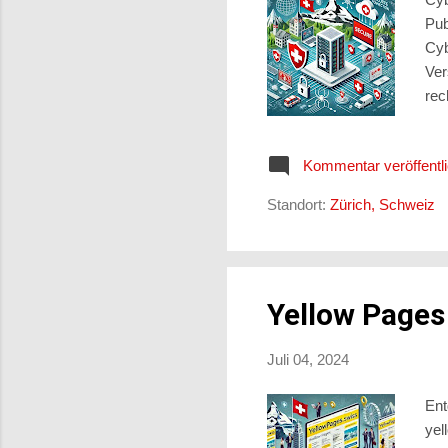
Pub
Cyb
Ver
rec
Swi
unt
Kommentar veröffentl
Sic
Sec
Standort:
Zürich, Schweiz
Inf
die
Yellow Pages
Juli 04, 2024
Ent
ye