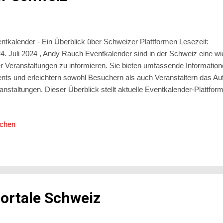
ntkalender - Ein Überblick über Schweizer Plattformen Lesez
 Juli 2024 , Andy Rauch Eventkalender sind in der Schweiz eine wi
r Veranstaltungen zu informieren. Sie bieten umfassende Information
nts und erleichtern sowohl Besuchern als auch Veranstaltern das A
anstaltungen. Dieser Überblick stellt aktuelle Eventkalender-Plattfor
unter Eventkalender.ch , Eventkalender-Schweiz.ch , Newevents.
ntkalender.ch: Die Plattform für umfassende Eventinformationen Even
ichen
renden Plattformen in der Schweiz für die Suche nach Veranstaltungen
e breite Palette an Funktionen und Vorteilen, die sie zu einer unverzi
ntbesucher und ...
ortale Schweiz