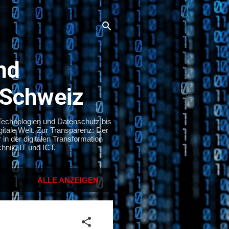
nd
 Schweiz
 Technologien und Datenschutz bis
itale Welt. Zur Transparenz: Der
in der digitalen Transformation
hnik, IT und ICT.
ALLE ANZEIGEN