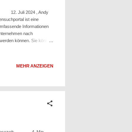
: 12. Juli 2024 , Andy
suchportal ist eine
umfassende Informationen
 Unternehmen nach
 werden können. Sie können
, Jahresumsatz,
rs nützlich für Personen,
 Marktforschung,
MEHR ANZEIGEN
 sie eine wertvolle
 lokalen Unternehmen
ktur Lesezeit: 4 Min.