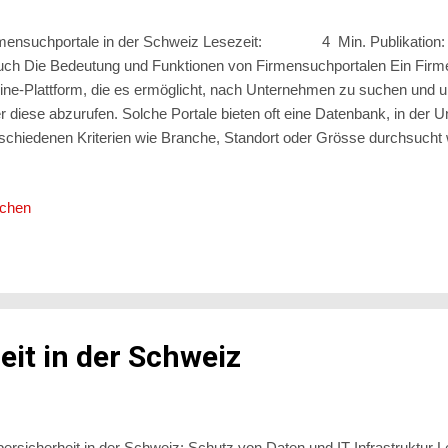
mensuchportale in der Schweiz Lesezeit: 4 Min. Publikation
ch Die Bedeutung und Funktionen von Firmensuchportalen Ein Firmen
ine-Plattform, die es ermöglicht, nach Unternehmen zu suchen und 
r diese abzurufen. Solche Portale bieten oft eine Datenbank, in der
schiedenen Kriterien wie Branche, Standort oder Grösse durchsucht
h zusätzliche Informationen wie Kontaktdaten, Unternehmensgrösse
chäftsführer und Bewertungen enthalten. Diese Portale sind besonde
ichen
 nach Geschäftspartnern, Kunden oder Lieferanten suchen, sowie für
tbewerbsanalyse und allgemeine geschäftliche Zwecke. Zudem bieten
source für Privatpersonen, die Dienstleistungen oder Produkte von
hen. Firme...
eit in der Schweiz
ersicherheit in der Schweiz: Schutz von Daten und IT-Infrastru