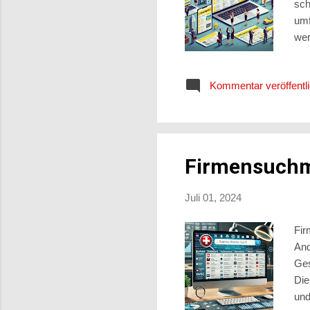
sch
umf
wer
die
Nut
Kommentar veröffentl
erf
Fir
Unt
Firmensuchm
Juli 01, 2024
Fi
And
Ges
Die
und