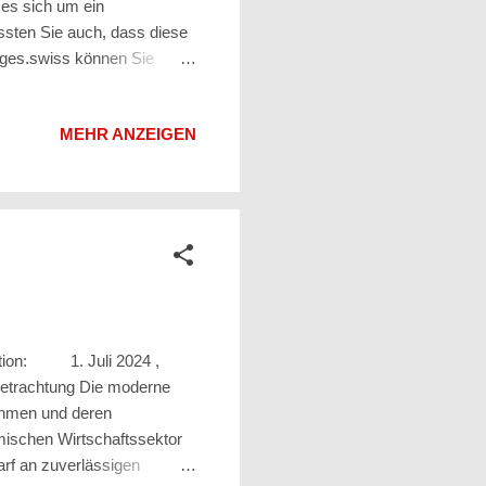
 es sich um ein
sten Sie auch, dass diese
pages.swiss können Sie
 in einer für internationale
obalisierung von Geschäften
MEHR ANZEIGEN
 Die englische Version des
, Investoren und Touristen,
ion: 1. Juli 2024 ,
etrachtung Die moderne
nehmen und deren
mischen Wirtschaftssektor
arf an zuverlässigen