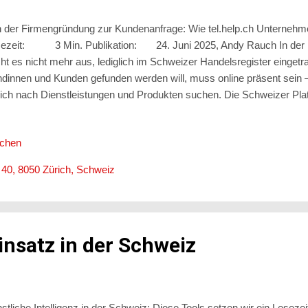
 der Firmengründung zur Kundenanfrage: Wie tel.help.ch Unternehmen
ezeit: 3 Min. Publikation: 24. Juni 2025, Andy Rauch In der he
cht es nicht mehr aus, lediglich im Schweizer Handelsregister einget
dinnen und Kunden gefunden werden will, muss online präsent sein
lich nach Dienstleistungen und Produkten suchen. Die Schweizer Platt
ernehmen genau diese Möglichkeit. Sie verknüpft offizielle Unternehm
htbarkeit und schafft so die ideale Basis für neue Kontakte. Eintrag er
ichen
ritt vieler Unternehmen in der Schweiz ist der Eintrag im Handelsre
siert, ist entscheidend: Ohne gezielte Online-Präsenz bleibt dieser Ein
 40, 8050 Zürich, Schweiz
dinnen und Kunden unsichtbar. tel.help.ch setzt genau an diesem Pun
insatz in der Schweiz
stliche Intelligenz in der Schweiz: Diese Tools setzen wir ein Les