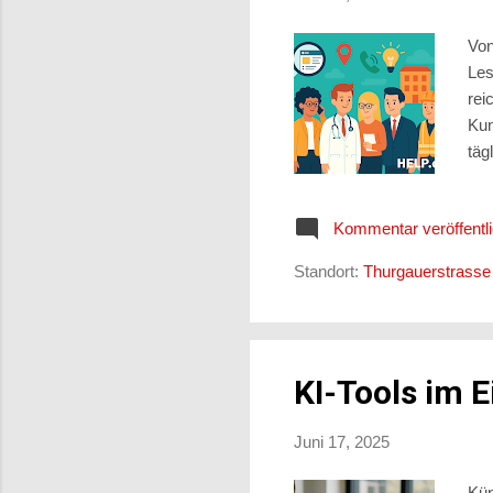
Von
Les
rei
Kun
täg
Unt
Sic
Kommentar veröffentl
Sch
pas
Standort:
Thurgauerstrasse
Kun
KI-Tools im E
Juni 17, 2025
Kün