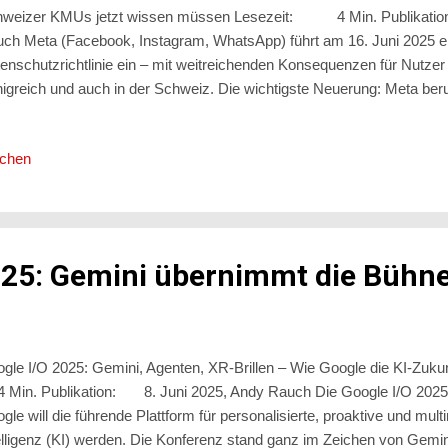
weizer KMUs jetzt wissen müssen Lesezeit: 4 Min. Publikatio
ch Meta (Facebook, Instagram, WhatsApp) führt am 16. Juni 2025 ei
enschutzrichtlinie ein – mit weitreichenden Konsequenzen für Nutzer 
igreich und auch in der Schweiz. Die wichtigste Neuerung: Meta beru
ner Daten künftig verstärkt auf das sogenannte „berechtigte Interesse
 deine ausdrückliche Zustimmung. Wer nicht aktiv wird, stimmt still
ichen
h ab Mitte Juni 2025 Meta betont in der neuen Datenschutzrichtlinie d
a Informationen von Dritten nutzt und verarbeitet (z. B. Daten von 
um Meta sich auf das berechtigte Interesse stützt, um deine Daten zu
025: Gemini übernimmt die Bühn
gle I/O 2025: Gemini, Agenten, XR-Brillen – Wie Google die KI-Zuku
in. Publikation: 8. Juni 2025, Andy Rauch Die Google I/O 2025 h
gle will die führende Plattform für personalisierte, proaktive und mul
elligenz (KI) werden. Die Konferenz stand ganz im Zeichen von Gem