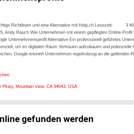
htige Richtlinien und eine Alternative mit Help.ch Lesezeit: 3 M
5, Andy Rauch Wie Unternehmen mit einem gepflegten Online-Profil 
gle Unternehmensprofil Alternative Ein professionell geführtes Unter
enziell, um im digitalen Raum Vertrauen aufzubauen und potenziell
eichen. Google erinnert Unternehmen regelmässig an die geltenden Ric
ernehmensprofile, um Seriosität und Transparenz zu gewährleisten.
onders wichtig, und gibt es sinnvolle Alternativen zu Google Unterne
ichen
htlinien von Google Unternehmensprofil Google legt grossen Wert da
ernehmensprofile stets aktuelle und korrekte Informationen enthalte
e Pkwy, Mountain View, CA 94043, USA
 aktuelle Angaben : Falsche oder veraltete Informationen können das
rgr...
 Online gefunden werden