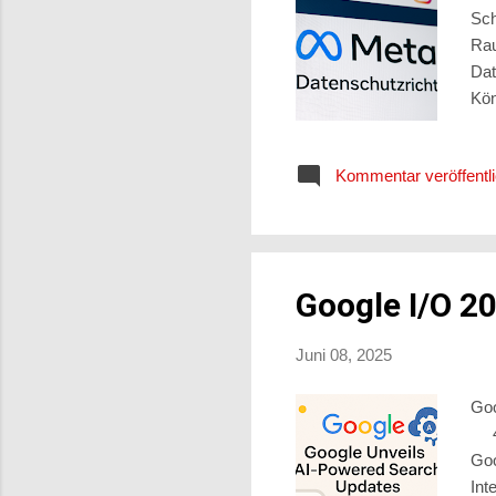
Sch
Rau
Dat
Kön
dei
auf
Kommentar veröffentl
sic
Met
War
Google I/O 2
Juni 08, 2025
Goo
4 M
Goo
Int