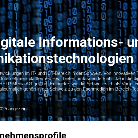
Direkt zum Hauptbereich
igitale Informations- u
kationstechnologien
ntwicklungen im IT- und ICT-Bereich in der Schweiz. Von innovativen
ternehmensplattformen – wir bieten umfassende Einblicke in die dig
 HELP Media AG geführt. Entdecke, wie die Schweiz sich als Vorreiter 
gitaljournal.ch gehört in der Schweiz zu den Fachmedien im Bereich Tec
025 angezeigt.
rnehmensprofile