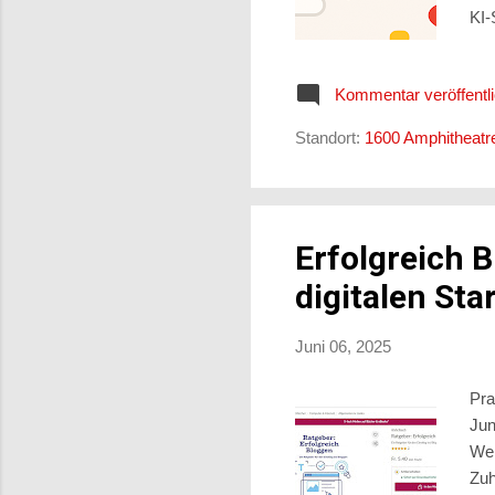
KI-
ans
bee
Kommentar veröffentl
das
gen
Standort:
1600 Amphitheatr
Cod
Erfolgreich 
digitalen Sta
Juni 06, 2025
Pra
Jun
Wel
Zuh