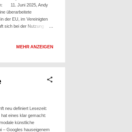
n: 11. Juni 2025, Andy
ne überarbeitete
in der EU, im Vereinigten
ft sich bei der Nutzung
“ – und nicht mehr primär
schweigend zu. Das ändert
MEHR ANZEIGEN
rei wesentliche Punkte: Wie
Partnern oder Werbekunden).
 a...
e
nft neu definiert Lesezeit:
at eines klar gemacht:
timodale künstliche
ini – Googles hauseigenem