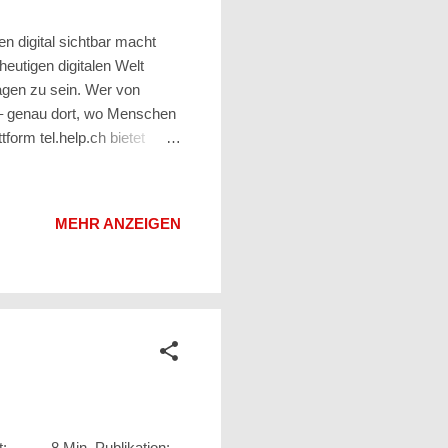
 digital sichtbar macht
utigen digitalen Welt
ragen zu sein. Wer von
 – genau dort, wo Menschen
form tel.help.ch bietet
ensdaten mit digitaler
ledigt – und jetzt? Der erste
gister. Doch was danach
MEHR ANZEIGEN
trag für viele potenzielle
...
ezeit: 8 Min. Publikation: