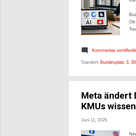
17.
Buz
Ob 
Too
arb
dar
Kommentar veröffentl
Lös
wei
Standort:
Bundesplatz 3, 3
rel
Meta ändert 
KMUs wisse
Juni 11, 2025
Neu