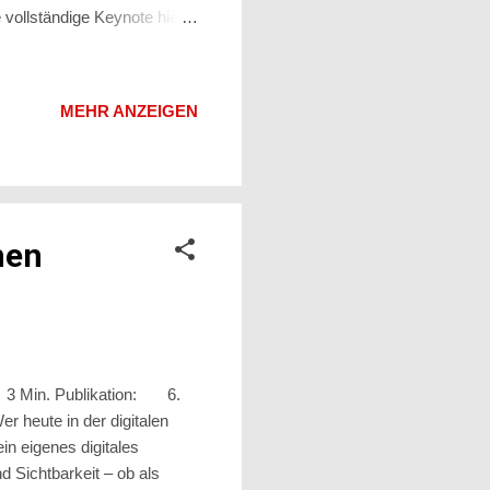
vollständige Keynote hier
nete die Keynote mit
che Benchmarks an – etwa
wie dem Code-Editor Cursor
MEHR ANZEIGEN
neriert massenhaft
spielt – ein humorvolle...
nen
: 3 Min. Publikation: 6.
er heute in der digitalen
in eigenes digitales
d Sichtbarkeit – ob als