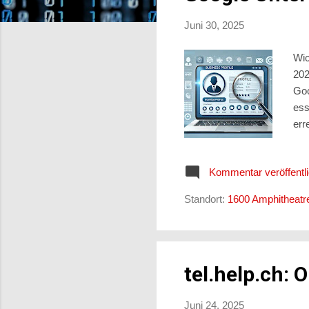
s
Juni 30, 2025
Wic
202
Goo
ess
err
Unt
bes
Kommentar veröffentl
Ric
Unt
Standort:
1600 Amphitheatr
und
unte
tel.help.ch:
Juni 24, 2025