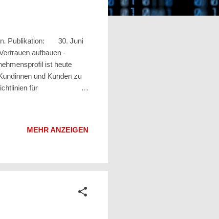
in. Publikation: 30. Juni
Vertrauen aufbauen -
nehmensprofil ist heute
e Kundinnen und Kunden zu
htlinien für
 Doch welche Vorgaben sind
hmensprofil? Die wichtigsten
rauf, dass
MEHR ANZEIGEN
n. Dazu gehören: Präzise
 Vertrauen der Kundschaft