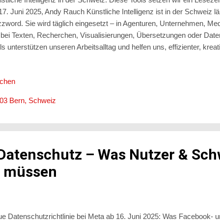
 Juni 2025, Andy Rauch Künstliche Intelligenz ist in der Schweiz lä
zword. Sie wird täglich eingesetzt – in Agenturen, Unternehmen, Me
bei Texten, Recherchen, Visualisierungen, Übersetzungen oder Date
ls unterstützen unseren Arbeitsalltag und helfen uns, effizienter, kreat
eiten. Als digital tätiges Schweizer Unternehmen kombinieren wir m
unter ChatGPT, Gemini, Midjourney, DeepL Write, Canva, Notion AI un
ichen
ungen. Im Folgenden zeigen wir, wie diese Tools bei uns konkret im 
teren KIs in der Schweiz besonders verbreitet sind. Warum KI für 
003 Bern, Schweiz
evant ist Die Schweiz steht für Qualität, Innovation und Effizienz. Gen
Datenschutz – Was Nutzer & Sch
n müssen
e Datenschutzrichtlinie bei Meta ab 16. Juni 2025: Was Facebook- 