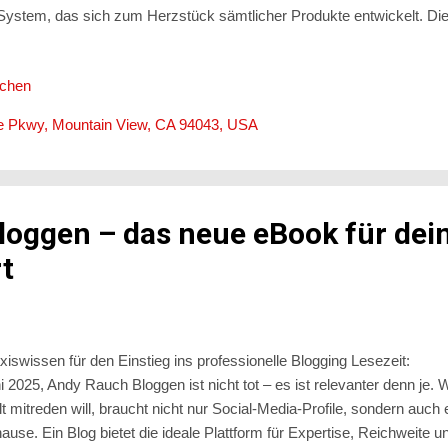
System, das sich zum Herzstück sämtlicher Produkte entwickelt. Die 
ehen: Gemini 2.5 Pro: Das neue Kraftpaket CEO Sundar Pichai eröff
indruckenden Zahlen: Das neue Modell Gemini 2.5 Pro führt sämtli
ichen
 LMArena-Leaderboard – und wird bereits in Produktivumgebungen 
utzt. Es verarbeitet mittlerweile 480 Billionen Tokens pro Monat , ge
e Pkwy, Mountain View, CA 94043, USA
ezeilen in Echtzeit und hat sogar „Pokémon Blue“ vollständig durchge
Bloggen – das neue eBook für dei
rt
xiswissen für den Einstieg ins professionelle Blogging Lesezeit
i 2025, Andy Rauch Bloggen ist nicht tot – es ist relevanter denn je. W
t mitreden will, braucht nicht nur Social-Media-Profile, sondern auch e
ause. Ein Blog bietet die ideale Plattform für Expertise, Reichweite un