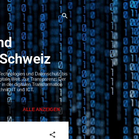
nd
 Schweiz
 Technologien und Datenschutz bis
itale Welt. Zur Transparenz: Der
in der digitalen Transformation
hnik, IT und ICT.
ALLE ANZEIGEN