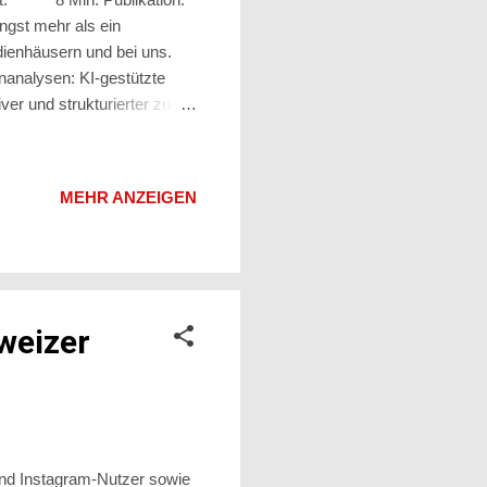
ngst mehr als ein
dienhäusern und bei uns.
nanalysen: KI-gestützte
iver und strukturierter zu
ehrere dieser Werkzeuge –
d weitere spezialisierte
Einsatz sind und welche
MEHR ANZEIGEN
Schweizer Unternehmen
au deshalb ...
weizer
und Instagram-Nutzer sowie