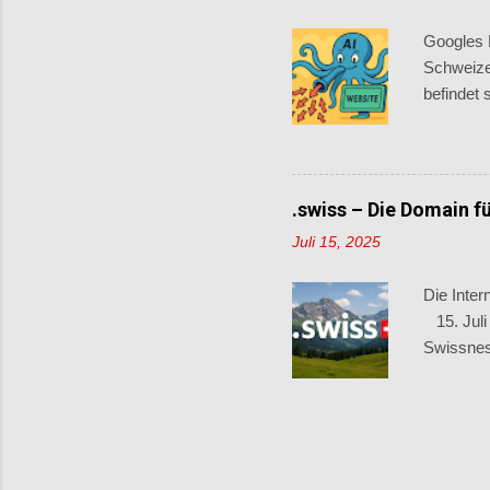
betreffe
Googles 
trifft verm
Schweizer
befindet 
Schweize
Suchanfr
Der Grund
Zusammen
.swiss – Die Domain f
Nutzerinn
Juli 15, 2025
bleiben 
ist, bede
Die Inte
15. Juli 
Swissnes
Handelsre
Jahr 202
Privatper
Namensra
Zuverläss