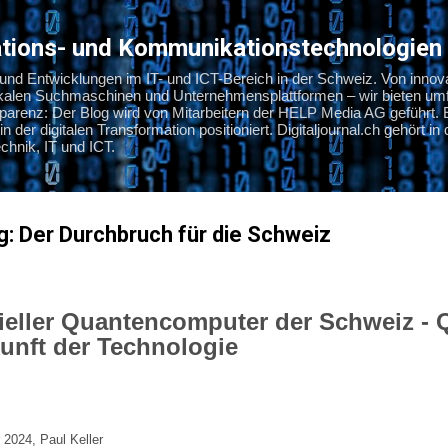
Direkt zum Hauptbereich
mations- und Kommunikationstechnologien
s und Entwicklungen im IT- und ICT-Bereich in der Schweiz. Von innov
okalen Suchmaschinen und Unternehmensplattformen – wir bieten umf
nsparenz: Der Blog wird von Mitarbeitern der HELP Media AG geführt. 
in der digitalen Transformation positioniert. Digitaljournal.ch gehört i
hnik, IT und ICT.
: Der Durchbruch für die Schweiz
ieller Quantencomputer der Schweiz -
kunft der Technologie
024, Paul Keller