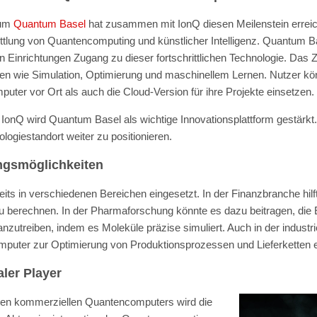
um
Quantum Basel
hat zusammen mit IonQ diesen Meilenstein erreich
ittlung von Quantencomputing und künstlicher Intelligenz. Quantum 
Einrichtungen Zugang zu dieser fortschrittlichen Technologie. Das Z
en wie Simulation, Optimierung und maschinellem Lernen. Nutzer k
ter vor Ort als auch die Cloud-Version für ihre Projekte einsetzen.
 IonQ wird Quantum Basel als wichtige Innovationsplattform gestärkt. 
logiestandort weiter zu positionieren.
ngsmöglichkeiten
ts in verschiedenen Bereichen eingesetzt. In der Finanzbranche hil
zu berechnen. In der Pharmaforschung könnte es dazu beitragen, die
zutreiben, indem es Moleküle präzise simuliert. Auch in der industri
puter zur Optimierung von Produktionsprozessen und Lieferketten 
aler Player
sten kommerziellen Quantencomputers wird die