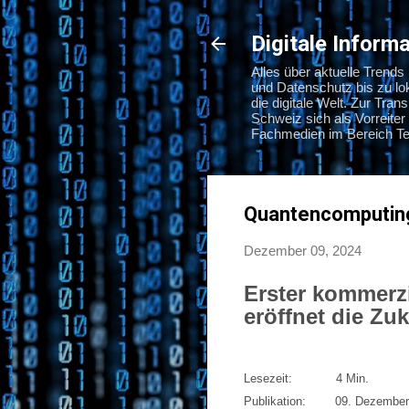
Digitale Infor
Alles über aktuelle Trend
und Datenschutz bis zu l
die digitale Welt. Zur Tra
Schweiz sich als Vorreiter 
Fachmedien im Bereich Tec
Quantencomputing
Dezember 09, 2024
Erster kommerz
eröffnet die Zu
Lesezeit: 4 Min.
Publikation: 09. Dezember 2