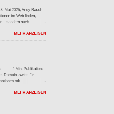
rastisch zu. Auch CEO-Fraud
3. Mai 2025, Andy Rauch
ationen im Web finden,
men – sondern auch
Denn trotz wachsender
MEHR ANZEIGEN
g beim organischen Traffic.
um automatisch generierte
nisseite anzeigen.
klicken zu müssen. Klicks
 und -Nutzer komfortabel
ezeit: 4 Min. Publikation:
net-Domain .swiss für
sationen mit
ür natürliche Personen im
MEHR ANZEIGEN
entwickelt – von KMU bis zu
r Idee zum exklusiven
ualität, Präzision und
sche .ch-Domain um einen