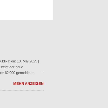
blikation: 19. Mai 2025 |
 zeigt der neue
ber 62’000 gemeldeten
nglichkeit
MEHR ANZEIGEN
en. Cyberbedrohungen
ungen – leicht weniger als
st 14’000 Meldungen .
 von Privatpersonen, der
iter Über 18’000 Fälle