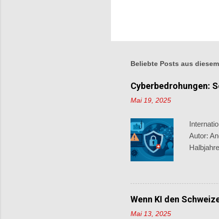
Beliebte Posts aus diesem
Cyberbedrohungen: Sc
Mai 19, 2025
Internati
Autor: An
Halbjahr
Vorfällen
grenzübe
nehmen we
im ersten
Wenn KI den Schweize
Betrug, 
Mai 13, 2025
Rest von 