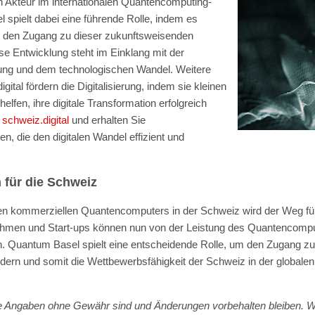
 Akteur im internationalen Quantencomputing-
spielt dabei eine führende Rolle, indem es
 den Zugang zu dieser zukunftsweisenden
se Entwicklung steht im Einklang mit der
ierung und dem technologischen Wandel.
Weitere
tal fördern die Digitalisierung, indem sie kleinen
lfen, ihre digitale Transformation erfolgreich
e
schweiz.digital
und erhalten Sie
, die den digitalen Wandel effizient und
n für die Schweiz
ten kommerziellen Quantencomputers in der Schweiz wird der Weg fü
men und Start-ups können nun von der Leistung des Quantencompute
n. Quantum Basel spielt eine entscheidende Rolle, um den Zugang 
fördern und somit die Wettbewerbsfähigkeit der Schweiz in der global
lle Angaben ohne Gewähr sind und Änderungen vorbehalten bleiben. Wi