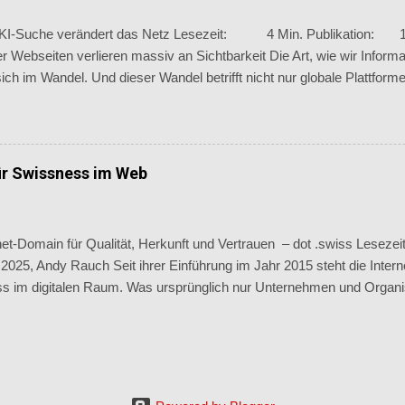
n Betrug. Besonders auffällig: betrügerische Gewinnspiele nahmen d
KI-Suche verändert das Netz Lesezeit: 4 Min. Publikation: 1
ehrt ...
 Webseiten verlieren massiv an Sichtbarkeit Die Art, wie wir Inform
sich im Wandel. Und dieser Wandel betrifft nicht nur globale Plattfor
r KMU, Schweizer Startups , Medienhäuser und Branchenportale . 
agen auf Google verzeichnen viele Webseiten einen starken Rückgan
 ist die neue Google-Funktion AI Overviews. Dabei handelt es sich 
fassungen, die Informationen aus dem Web direkt in der Suchergeb
ür Swissness im Web
en und Nutzer erhalten sofort eine Antwort – ohne auf eine Website 
aus – Inhalte werden trotzdem verwendet Was für Google-Nutzerinnen
utet für viele Website-Betreiber einen dramatis...
rnet-Domain für Qualität, Herkunft und Vertrauen – dot .swiss Les
2025, Andy Rauch Seit ihrer Einführung im Jahr 2015 steht die Inter
s im digitalen Raum. Was ursprünglich nur Unternehmen und Organi
gistereintrag vorbehalten war, hat sich spätestens mit der Öffnung f
3 zu einer attraktiven Option für die gesamte Schweizer Community 
sonen. Die jüngsten Zahlen bestätigen diesen Trend deutlich. Von de
um Die Domain .swiss wurde geschaffen, um Schweizer Werte wie Q
igkeit auch im Internet sichtbar zu machen. Sie ergänzt die klassi