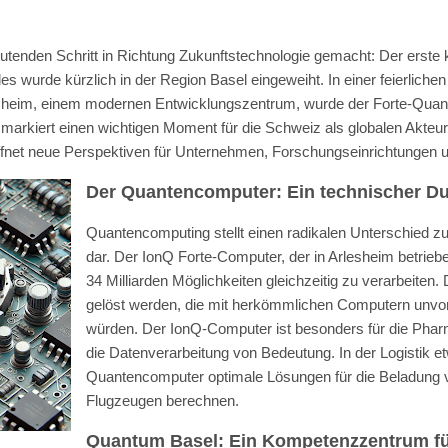
utenden Schritt in Richtung Zukunftstechnologie gemacht: Der erste
 wurde kürzlich in der Region Basel eingeweiht. In einer feierlich
sheim, einem modernen Entwicklungszentrum, wurde der Forte-Qua
s markiert einen wichtigen Moment für die Schweiz als globalen Akteu
fnet neue Perspektiven für Unternehmen, Forschungseinrichtungen 
Der Quantencomputer: Ein technischer D
Quantencomputing stellt einen radikalen Unterschied zu
dar. Der IonQ Forte-Computer, der in Arlesheim betrieben
34 Milliarden Möglichkeiten gleichzeitig zu verarbeiten
gelöst werden, die mit herkömmlichen Computern unvor
würden. Der IonQ-Computer ist besonders für die Pharma
die Datenverarbeitung von Bedeutung. In der Logistik e
Quantencomputer optimale Lösungen für die Beladung v
Flugzeugen berechnen.
Quantum Basel: Ein Kompetenzzentrum fü