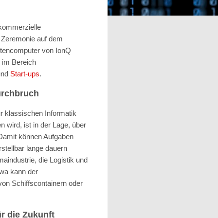
 kommerzielle
en Zeremonie auf dem
ntencomputer von
IonQ
r im Bereich
und
Start-ups
.
urchbruch
r klassischen Informatik
 wird, ist in der Lage, über
. Damit können Aufgaben
stellbar lange dauern
industrie, die Logistik und
twa kann der
on Schiffscontainern oder
r die Zukunft