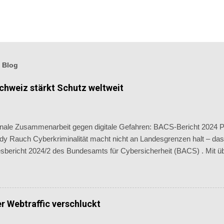
 Blog
hweiz stärkt Schutz weltweit
onale Zusammenarbeit gegen digitale Gefahren: BACS-Bericht 2024 Pu
dy Rauch Cyberkriminalität macht nicht an Landesgrenzen halt – das
esbericht 2024/2 des Bundesamts für Cybersicherheit (BACS) . Mit ü
 und zunehmend raffinierten Methoden verdeutlicht der Bericht die Dri
rschreitender Zusammenarbeit im Kampf gegen digitale Bedrohung
iter zu Im zweiten Halbjahr 2024 registrierte das BACS 28’165 Meld
 Halbjahr. Dennoch ergibt sich im Jahresvergleich ein Anstieg um fa
r Webtraffic verschluckt
Phishing und Spam dominieren weiterhin. 90 % der Hinweise stammen
Unternehmen, Behörden oder Organisationen. Betrug bleibt Spitzenre