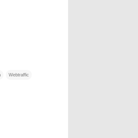
n
Webtraffic