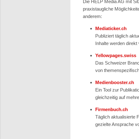
Die HELP Media AG mit Sitz
praxistaugliche Möglichkei
anderem:
Mediaticker.ch
Publiziert täglich a
Inhalte werden direk
Yellowpages.swiss
Das Schweizer Branch
von themenspezifische
Medienbooster.ch
Ein Tool zur Publikat
gleichzeitig auf mehr
Firmenbuch.ch
Täglich aktualisiert
gezielte Ansprache 