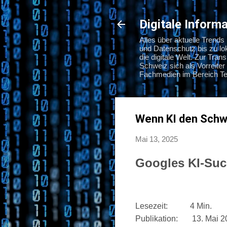
Digitale Infor
Alles über aktuelle Trend
und Datenschutz bis zu l
die digitale Welt. Zur Tra
Schweiz sich als Vorreiter 
Fachmedien im Bereich Tec
Wenn KI den Schwe
Mai 13, 2025
Googles KI-Suc
Lesezeit: 4 Min.
Publikation: 13. Mai 2