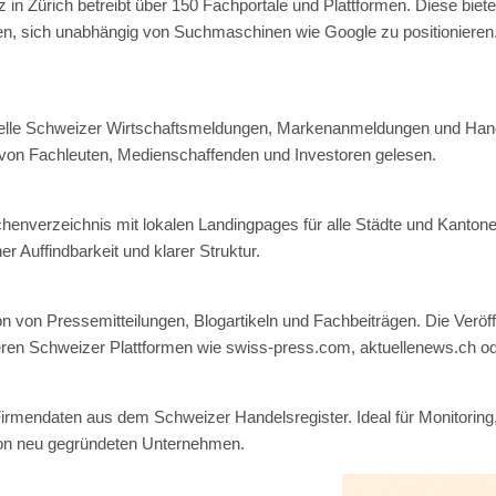
 in Zürich betreibt über 150 Fachportale und Plattformen. Diese bi
ten, sich unabhängig von Suchmaschinen wie Google zu positionieren
ktuelle Schweizer Wirtschaftsmeldungen, Markenanmeldungen und Hand
t von Fachleuten, Medienschaffenden und Investoren gelesen.
enverzeichnis mit lokalen Landingpages für alle Städte und Kantone
r Auffindbarkeit und klarer Struktur.
ion von Pressemitteilungen, Blogartikeln und Fachbeiträgen. Die Veröff
eren Schweizer Plattformen wie swiss-press.com, aktuellenews.ch oder
e Firmendaten aus dem Schweizer Handelsregister. Ideal für Monitori
von neu gegründeten Unternehmen.