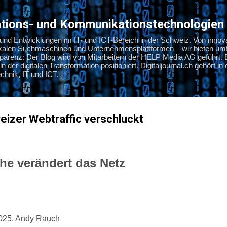
Direkt zum Hauptbereich
mations- und Kommunikationstechnologien
s und Entwicklungen im IT- und ICT-Bereich in der Schweiz. Von innov
okalen Suchmaschinen und Unternehmensplattformen – wir bieten umf
nsparenz: Der Blog wird von Mitarbeitern der HELP Media AG geführt. 
in der digitalen Transformation positioniert. Digitaljournal.ch gehört i
hnik, IT und ICT.
izer Webtraffic verschluckt
he verändert das Netz
025, Andy Rauch