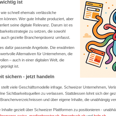
wichtig ist
 wie schnell ehemals verlässliche
 können. Wer gute Inhalte produziert, aber
rliert seine digitale Relevanz. Darum ist es
htbarkeitsstrategie zu setzen, die sowohl
ls auch gezielte Branchenpräsenz umfasst.
 es dafür passende Angebote. Die erwähnten
wertvolle Alternativen für Unternehmen, die
wollen – auch in einer digitalen Welt, die
geprägt ist.
t sichern - jetzt handeln
 stellt viele Geschäftsmodelle infrage. Schweizer Unternehmen, Verl
zelne Sichtbarkeitsquellen zu verlassen. Stattdessen lohnt sich der ge
n Branchenverzeichnissen und über eigene Inhalte, die unabhängig ve
 Inhalte gezielt über Schweizer Plattformen zu positionieren - unab
llowpages.swiss
,
medienbooster.ch
,
firmenbuch.ch
und
help.ch