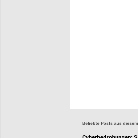
n
t
a
r
e
Beliebte Posts aus diesem
Cyberbedrohungen: Sc