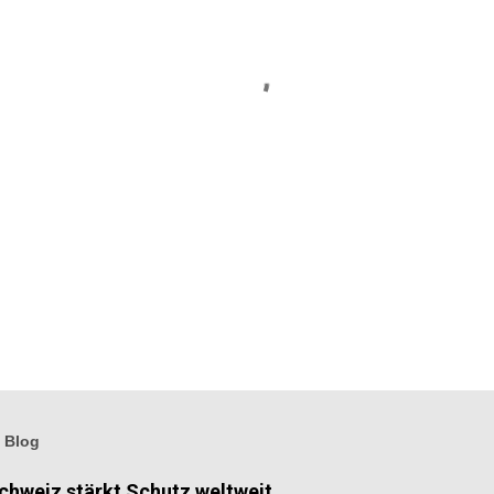
 Blog
hweiz stärkt Schutz weltweit