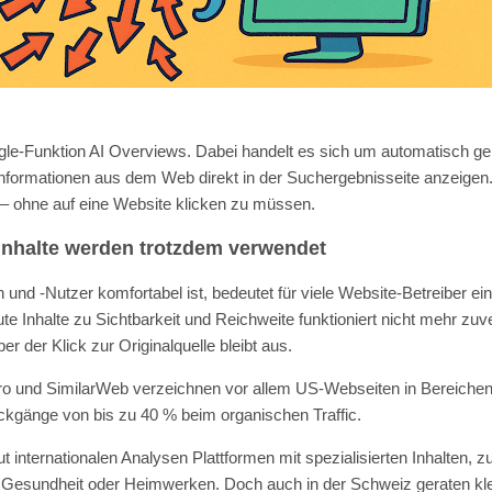
gle-Funktion AI Overviews. Dabei handelt es sich um automatisch ge
formationen aus dem Web direkt in der Suchergebnisseite anzeigen.
t – ohne auf eine Website klicken zu müssen.
 Inhalte werden trotzdem verwendet
und -Nutzer komfortabel ist, bedeutet für viele Website-Betreiber ei
e Inhalte zu Sichtbarkeit und Reichweite funktioniert nicht mehr zuve
r der Klick zur Originalquelle bleibt aus.
o und SimilarWeb verzeichnen vor allem US-Webseiten in Bereichen
kgänge von bis zu 40 % beim organischen Traffic.
t internationalen Analysen Plattformen mit spezialisierten Inhalten, z
Gesundheit oder Heimwerken. Doch auch in der Schweiz geraten klei