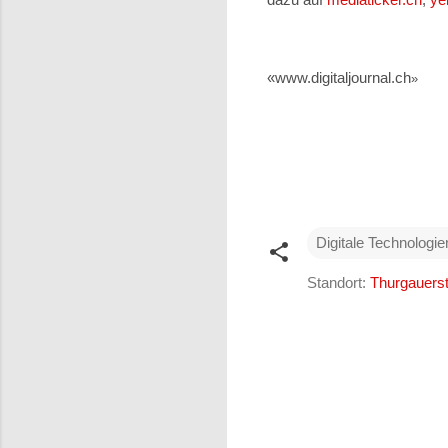
«www.digitaljournal.ch
»
Digitale Technologie
Standort:
Thurgauerst
K
o
m
m
e