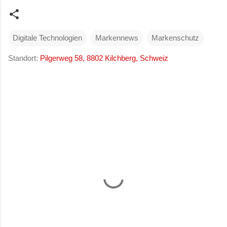
Digitale Technologien
Markennews
Markenschutz
Standort:
Pilgerweg 58, 8802 Kilchberg, Schweiz
K
o
m
m
e
n
t
a
r
e