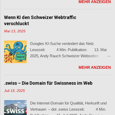
MEHR ANZEIGEN
der neue Halbjahresbericht 2024/2 des
Bundesamts für Cybersicherheit (BACS) . Mit
über 62’000 gemeldeten Vorfällen und
Wenn KI den Schweizer Webtraffic
zunehmend raffinierten Methoden verdeutlicht
verschluckt
der Bericht die Dringlichkeit
Mai 13, 2025
grenzüberschreitender Zusammenarbeit im
Kampf gegen digitale Bedrohungen.
Googles KI-Suche verändert das Netz
Cyberbedrohungen nehmen weiter zu Im
Lesezeit: 4 Min. Publikation: 13. Mai
zweiten Halbjahr 2024 registrierte das BACS
2025, Andy Rauch Schweizer Webseiten
28’165 Meldungen – leicht weniger als im ersten
verlieren massiv an Sichtbarkeit Die Art, wie wir
Halbjahr. Dennoch ergibt sich im
MEHR ANZEIGEN
Informationen im Web finden, befindet sich im
Jahresvergleich ein Anstieg um fast 14’000
Wandel. Und dieser Wandel betrifft nicht nur
Meldungen . Betrug, Phishing und Spam
globale Plattformen – sondern auch Schweizer
.swiss – Die Domain für Swissness im Web
dominieren weiterhin. 90 % der Hinweise
KMU, Schweizer Startups , Medienhäuser und
stammen von Privatpersonen, der Rest von
Juli 15, 2025
Branchenportale . Denn trotz wachsender
Unternehmen, Behörden oder Organisationen.
Suchanfragen auf Google verzeichnen viele
Betrug bleibt Spitzenreiter Über 18’000 Fälle
Die Internet-Domain für Qualität, Herkunft und
Webseiten einen starken Rückgang beim
betreffen Betrug. Besonders auffällig:
Vertrauen – dot .swiss Lesezeit: 4 Min.
organischen Traffic. Der Grund ist die neue
betrügerische Gewinnspiele nahmen drastisch