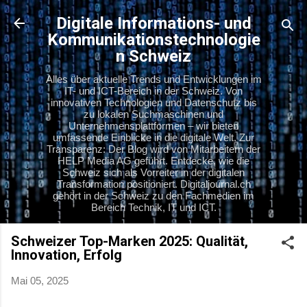
Direkt zum Hauptbereich
Digitale Informations- und
Kommunikationstechnologie
n Schweiz
Alles über aktuelle Trends und Entwicklungen im
IT- und ICT-Bereich in der Schweiz. Von
innovativen Technologien und Datenschutz bis
zu lokalen Suchmaschinen und
Unternehmensplattformen – wir bieten
umfassende Einblicke in die digitale Welt. Zur
Transparenz: Der Blog wird von Mitarbeitern der
HELP Media AG geführt. Entdecke, wie die
Schweiz sich als Vorreiter in der digitalen
Transformation positioniert. Digitaljournal.ch
gehört in der Schweiz zu den Fachmedien im
Bereich Technik, IT und ICT.
Schweizer Top-Marken 2025: Qualität,
Innovation, Erfolg
Mai 05, 2025