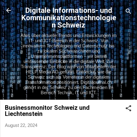
Direkt zum Hauptbereich
Digitale Informations- und
Kommunikationstechnologie
n Schweiz
Alles über aktuelle Trends und Entwicklungen im
IT- und ICT-Bereich in der Schweiz. Von
innovativen Technologien und Datenschutz bis
zu lokalen Suchmaschinen und
Unternehmensplattformen – wir bieten
umfassende Einblicke in die digitale Welt. Zur
Transparenz: Der Blog wird von Mitarbeitern der
HELP Media AG geführt. Entdecke, wie die
Schweiz sich als Vorreiter in der digitalen
Transformation positioniert. Digitaljournal.ch
gehört in der Schweiz zu den Fachmedien im
Bereich Technik, IT und ICT.
Businessmonitor Schweiz und
Liechtenstein
August 22, 2024