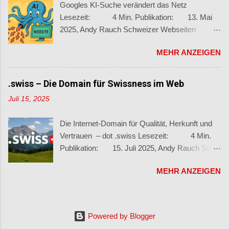
Googles KI-Suche verändert das Netz
Cyberbedrohungen nehmen weiter zu Im
Lesezeit: 4 Min. Publikation: 13. Mai
zweiten Halbjahr 2024 registrierte das BACS
2025, Andy Rauch Schweizer Webseiten
28’165 Meldungen – leicht weniger als im ersten
verlieren massiv an Sichtbarkeit Die Art, wie wir
Halbjahr. Dennoch ergibt sich im
MEHR ANZEIGEN
Informationen im Web finden, befindet sich im
Jahresvergleich ein Anstieg um fast 14’000
Wandel. Und dieser Wandel betrifft nicht nur
Meldungen . Betrug, Phishing und Spam
globale Plattformen – sondern auch Schweizer
.swiss – Die Domain für Swissness im Web
dominieren weiterhin. 90 % der Hinweise
KMU, Schweizer Startups , Medienhäuser und
stammen von Privatpersonen, der Rest von
Juli 15, 2025
Branchenportale . Denn trotz wachsender
Unternehmen, Behörden oder Organisationen.
Suchanfragen auf Google verzeichnen viele
Betrug bleibt Spitzenreiter Über 18’000 Fälle
Die Internet-Domain für Qualität, Herkunft und
Webseiten einen starken Rückgang beim
betreffen Betrug. Besonders auffällig:
Vertrauen – dot .swiss Lesezeit: 4 Min.
organischen Traffic. Der Grund ist die neue
betrügerische Gewinnspiele nahmen drastisch
Publikation: 15. Juli 2025, Andy Rauch Seit
Google-Funktion AI Overviews. Dabei handelt
zu. Auch CEO-Fraud trifft vermehrt ...
ihrer Einführung im Jahr 2015 steht die Internet-
es sich um automatisch generierte
MEHR ANZEIGEN
Domain .swiss für Swissness im digitalen
Zusammenfassungen, die Informationen aus
Raum. Was ursprünglich nur Unternehmen und
dem Web direkt in der Suchergebnisseite
Organisationen mit Handelsregistereintrag
anzeigen. Nutzerinnen und Nutzer erhalten
vorbehalten war, hat sich spätestens mit der
sofort eine Antwort – ohne auf eine Website
Powered by Blogger
Öffnung für natürliche Personen im Jahr 2023
klicken zu müssen. Klicks bleiben aus – Inhalte