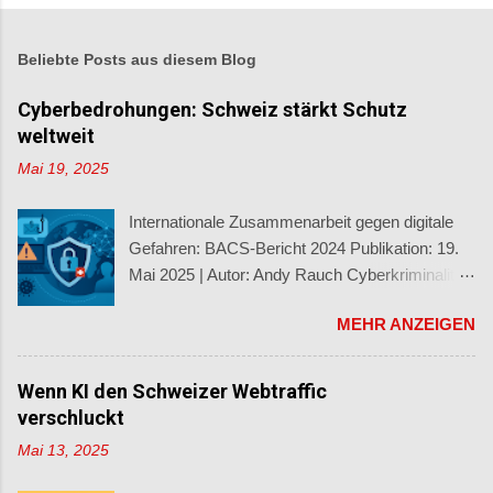
Beliebte Posts aus diesem Blog
Cyberbedrohungen: Schweiz stärkt Schutz
weltweit
Mai 19, 2025
Internationale Zusammenarbeit gegen digitale
Gefahren: BACS-Bericht 2024 Publikation: 19.
Mai 2025 | Autor: Andy Rauch Cyberkriminalität
macht nicht an Landesgrenzen halt – das zeigt
MEHR ANZEIGEN
der neue Halbjahresbericht 2024/2 des
Bundesamts für Cybersicherheit (BACS) . Mit
über 62’000 gemeldeten Vorfällen und
Wenn KI den Schweizer Webtraffic
zunehmend raffinierten Methoden verdeutlicht
verschluckt
der Bericht die Dringlichkeit
Mai 13, 2025
grenzüberschreitender Zusammenarbeit im
Kampf gegen digitale Bedrohungen.