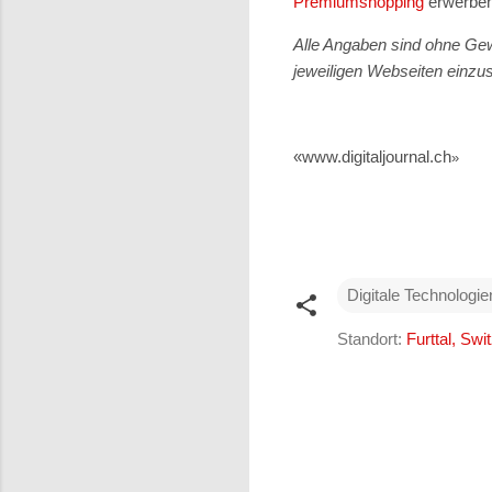
Premiumshopping
erwerben
Alle Angaben sind ohne Gew
jeweiligen Webseiten einzu
«www.digitaljournal.ch
»
Digitale Technologie
Standort:
Furttal, Swi
K
o
m
m