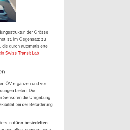
dlungsstruktur, der Grösse
net ist. Im Gegensatz zu
, die durch automatisierte
ein
Swiss Transit Lab
en
chen ÖV ergänzen und vor
ösungen bieten. Die
von Sensoren die Umgebung
xibilität bei der Beförderung
ders in
dünn besiedelten
nter gestalten, sondern auch