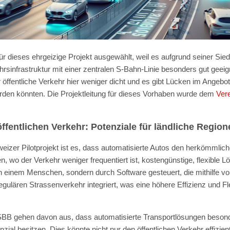
ür dieses ehrgeizige Projekt ausgewählt, weil es aufgrund seiner Sie
sinfrastruktur mit einer zentralen S-Bahn-Linie besonders gut geeig
 öffentliche Verkehr hier weniger dicht und es gibt Lücken im Angebot
den könnten. Die Projektleitung für dieses Vorhaben wurde dem
Ver
ffentlichen Verkehr: Potenziale für ländliche Region
weizer Pilotprojekt ist es, dass automatisierte Autos den herkömmli
n, wo der Verkehr weniger frequentiert ist, kostengünstige, flexible L
n einem Menschen, sondern durch Software gesteuert, die mithilfe 
egulären Strassenverkehr integriert, was eine höhere Effizienz und Fle
SBB gehen davon aus, dass automatisierte Transportlösungen beson
zial besitzen. Dies könnte nicht nur den öffentlichen Verkehr effizie