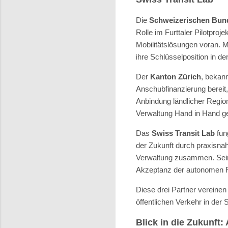
Die
Schweizerischen Bun
Rolle im Furttaler Pilotproj
Mobilitätslösungen voran. M
ihre Schlüsselposition in de
Der
Kanton Zürich
, bekann
Anschubfinanzierung bereit,
Anbindung ländlicher Region
Verwaltung Hand in Hand g
Das
Swiss Transit Lab
fun
der Zukunft durch praxisna
Verwaltung zusammen. Seine 
Akzeptanz der autonomen F
Diese drei Partner vereinen
öffentlichen Verkehr in de
Blick in die Zukunft