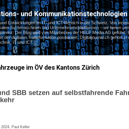
Direkt zum Hauptbereich
mations- und Kommunikationstechnologien
s und Entwicklungen im IT- und ICT-Bereich in der Schweiz. Von innov
okalen Suchmaschinen und Unternehmensplattformen – wir bieten umf
nsparenz: Der Blog wird von Mitarbeitern der HELP Media AG geführt. 
in der digitalen Transformation positioniert. Digitaljournal.ch gehört i
hnik, IT und ICT.
ahrzeuge im ÖV des Kantons Zürich
und SBB setzen auf selbstfahrende Fah
rkehr
024, Paul Keller