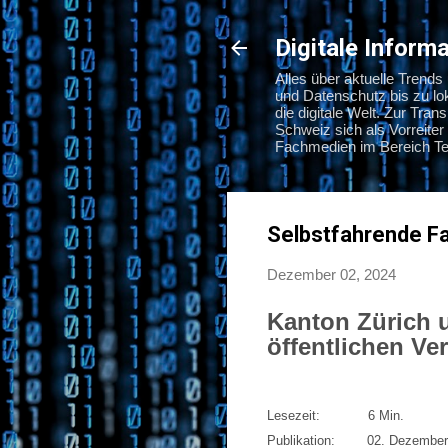
Digitale Infor
Alles über aktuelle Trend
und Datenschutz bis zu l
die digitale Welt. Zur Tra
Schweiz sich als Vorreiter 
Fachmedien im Bereich Tec
Selbstfahrende F
Dezember 02, 2024
Kanton Zürich 
öffentlichen Ve
Lesezeit: 6 Min.
Publikation: 02. Dezember 2