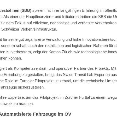
desbahnen (SBB)
spielen mit ihrer langjährigen Erfahrung im öffentl
ekt. Als einer der Hauptfinanzierer und Initiatoren treiben die SBB die
it einem Fokus auf effiziente, nachhaltige und vernetzte Verkehrsko
r Schweizer Verkehrsinfrastruktur.
t für seine gut organisierte Verwaltung und hohe Innovationsbereitschaf
 sondern schafft auch den rechtlichen und logistischen Rahmen für da
en zu verbessern, zeigt der Kanton Zürich, wie technologische Innova
ehen können.
giert als Kompetenzzentrum und operativer Partner des Projekts. Mit s
he Erprobung zu gestalten, bringt das Swiss Transit Lab Experten au
Rolle im Furttaler Pilotprojekt ist zentral, um die technische Umset
ahrzeuge sicherzustellen.
 ihre Expertise, um das Pilotprojekt im Zürcher Furttal zu einem weg
r Schweiz zu machen.
: Automatisierte Fahrzeuge im ÖV