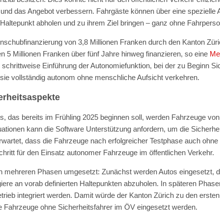
und das Angebot verbessern. Fahrgäste können über eine spezielle 
n Haltepunkt abholen und zu ihrem Ziel bringen – ganz ohne Fahrperso
Anschubfinanzierung von 3,8 Millionen Franken durch den Kanton Züri
n 5 Millionen Franken über fünf Jahre hinweg finanzieren, so eine
Me
schrittweise Einführung der Autonomiefunktion, bei der zu Beginn Sic
 sie vollständig autonom ohne menschliche Aufsicht verkehren.
erheitsaspekte
, das bereits im Frühling 2025 beginnen soll, werden Fahrzeuge von e
tuationen kann die Software Unterstützung anfordern, um die Sicherhei
rwartet, dass die Fahrzeuge nach erfolgreicher Testphase auch ohne
hritt für den Einsatz autonomer Fahrzeuge im öffentlichen Verkehr.
 in mehreren Phasen umgesetzt: Zunächst werden Autos eingesetzt, di
re an vorab definierten Haltepunkten abzuholen. In späteren Phasen
trieb integriert werden. Damit würde der Kanton Zürich zu den erst
 Fahrzeuge ohne Sicherheitsfahrer im ÖV eingesetzt werden.