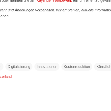
 oder nehmen Sie am
Keyfinder Wettbewerb
teil, um einen zu gewin
ähr und Änderungen vorbehalten. Wir empfehlen, aktuelle Informatio
sehen.
n
Digitalisierung
Innovationen
Kostenreduktion
Künstlich
tzerland