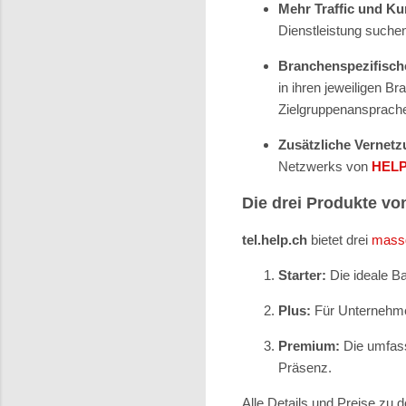
Mehr Traffic und K
Dienstleistung suchen
Branchenspezifisch
in ihren jeweiligen B
Zielgruppenansprache
Zusätzliche Vernetz
Netzwerks von
HELP
Die drei Produkte vo
tel.help.ch
bietet drei
massg
Starter:
Die ideale Ba
Plus:
Für Unternehmen
Premium:
Die umfass
Präsenz.
Alle Details und Preise zu 