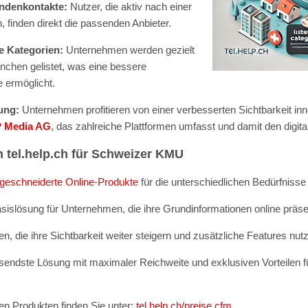
undenkontakte:
Nutzer, die aktiv nach einer
, finden direkt die passenden Anbieter.
e Kategorien:
Unternehmen werden gezielt
ranchen gelistet, was eine bessere
 ermöglicht.
ung:
Unternehmen profitieren von einer verbesserten Sichtbarkeit in
 Media AG
, das zahlreiche Plattformen umfasst und damit den digital
n tel.help.ch für Schweizer KMU
eschneiderte Online-Produkte
für die unterschiedlichen Bedürfnis
sislösung für Unternehmen, die ihre Grundinformationen online präs
, die ihre Sichtbarkeit weiter steigern und zusätzliche Features nu
endste Lösung mit maximaler Reichweite und exklusiven Vorteilen für
den Produkten finden Sie unter:
tel.help.ch/preise.cfm
.