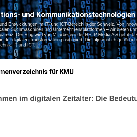
Direkt zum Hauptbereich
mations- und Kommunikationstechnologien
s und Entwicklungen im IT- und ICT-Bereich in der Schweiz. Von innov
okalen Suchmaschinen und Unternehmensplattformen – wir bieten umf
nsparenz: Der Blog wird von Mitarbeitern der HELP Media AG geführt. 
in der digitalen Transformation positioniert. Digitaljournal.ch gehört i
hnik, IT und ICT.
rmenverzeichnis für KMU
men im digitalen Zeitalter: Die Bedeut