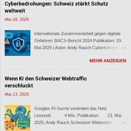
Cyberbedrohungen: Schweiz stärkt Schutz
weltweit
Mai 19, 2025
Internationale Zusammenarbeit gegen digitale
Gefahren: BACS-Bericht 2024 Publikation: 19.
Mai 2025 | Autor: Andy Rauch Cyberkriminalität
macht nicht an Landesgrenzen halt – das zeigt
MEHR ANZEIGEN
der neue Halbjahresbericht 2024/2 des
Bundesamts für Cybersicherheit (BACS) . Mit
über 62’000 gemeldeten Vorfällen und
Wenn KI den Schweizer Webtraffic
zunehmend raffinierten Methoden verdeutlicht
verschluckt
der Bericht die Dringlichkeit
Mai 13, 2025
grenzüberschreitender Zusammenarbeit im
Kampf gegen digitale Bedrohungen.
Googles KI-Suche verändert das Netz
Cyberbedrohungen nehmen weiter zu Im
Lesezeit: 4 Min. Publikation: 13. Mai
zweiten Halbjahr 2024 registrierte das BACS
2025, Andy Rauch Schweizer Webseiten
28’165 Meldungen – leicht weniger als im ersten
verlieren massiv an Sichtbarkeit Die Art, wie wir