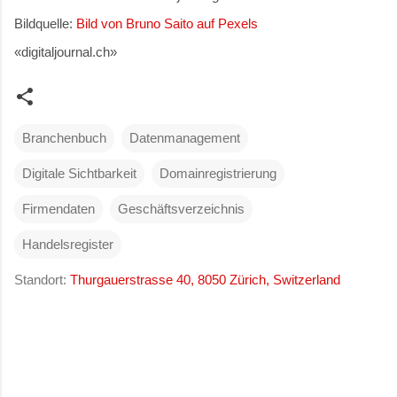
Bildquelle:
Bild von
Bruno Saito
auf Pexels
«digitaljournal.ch»
Branchenbuch
Datenmanagement
Digitale Sichtbarkeit
Domainregistrierung
Firmendaten
Geschäftsverzeichnis
Handelsregister
Standort:
Thurgauerstrasse 40, 8050 Zürich, Switzerland
K
o
m
m