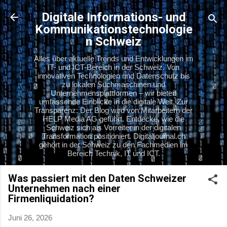
Direkt zum Hauptbereich
Digitale Informations- und
Kommunikationstechnologie
n Schweiz
Alles über aktuelle Trends und Entwicklungen im
IT- und ICT-Bereich in der Schweiz. Von
innovativen Technologien und Datenschutz bis
zu lokalen Suchmaschinen und
Unternehmensplattformen – wir bieten
umfassende Einblicke in die digitale Welt. Zur
Transparenz: Der Blog wird von Mitarbeitern der
HELP Media AG geführt. Entdecke, wie die
Schweiz sich als Vorreiter in der digitalen
Transformation positioniert. Digitaljournal.ch
gehört in der Schweiz zu den Fachmedien im
Bereich Technik, IT und ICT.
Was passiert mit den Daten Schweizer
Unternehmen nach einer
Firmenliquidation?
Juni 26, 2026