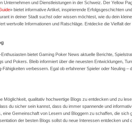
en Unternehmen und Dienstleistungen in der Schweiz. Der Yellow Pag
Guide
»
bietet informative Artikel, inspirierende Erfolgsgeschichten und
rant in deiner Stadt suchst oder wissen möchtest, wie du dein klein
efert wertvolle Informationen und Ratschläge. Entdecke die Vielfalt d
og
-Enthusiasten bietet Gaming Poker News aktuelle Berichte, Spielstra
s und Pokers. Bleib informiert über die neuesten Entwicklungen, Tur
g-Fähigkeiten verbessern. Egal ob erfahrener Spieler oder Neuling – 
he Möglichkeit, qualitativ hochwertige Blogs zu entdecken und zu lese
ass du sicher sein kannst, dass du immer spannende und informative 
s, eine Gemeinschaft von Lesern und Bloggern zu schaffen, die sich g
sentation der besten Blogs sollst du neue Interessen entdecken und 