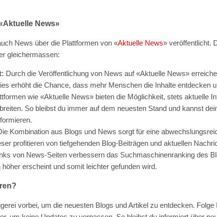
«Aktuelle News»
uch News über die Plattformen von «
Aktuelle News
» veröffentlicht. 
ser gleichermassen:
t:
Durch die Veröffentlichung von News auf «Aktuelle News» erreichen
Dies erhöht die Chance, dass mehr Menschen die Inhalte entdecken u
formen wie «Aktuelle News» bieten die Möglichkeit, stets aktuelle I
breiten. So bleibst du immer auf dem neuesten Stand und kannst dei
nformieren.
ie Kombination aus Blogs und News sorgt für eine abwechslungsre
eser profitieren von tiefgehenden Blog-Beiträgen und aktuellen Nachr
nks von News-Seiten verbessern das Suchmaschinenranking des Blog
höher erscheint und somit leichter gefunden wird.
hren?
erei vorbei, um die neuesten Blogs und Artikel zu entdecken. Folge 
r, um keine Updates zu verpassen. So bleibst du informiert über neu