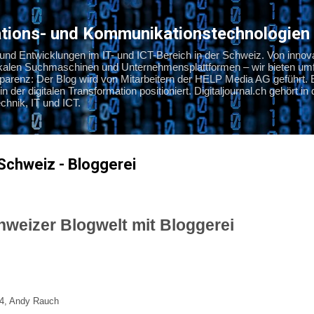
Direkt zum Hauptbereich
mations- und Kommunikationstechnologien
s und Entwicklungen im IT- und ICT-Bereich in der Schweiz. Von innov
okalen Suchmaschinen und Unternehmensplattformen – wir bieten umf
nsparenz: Der Blog wird von Mitarbeitern der HELP Media AG geführt. 
in der digitalen Transformation positioniert. Digitaljournal.ch gehört i
hnik, IT und ICT.
Schweiz - Bloggerei
hweizer Blogwelt mit Bloggerei
4
, Andy Rauch