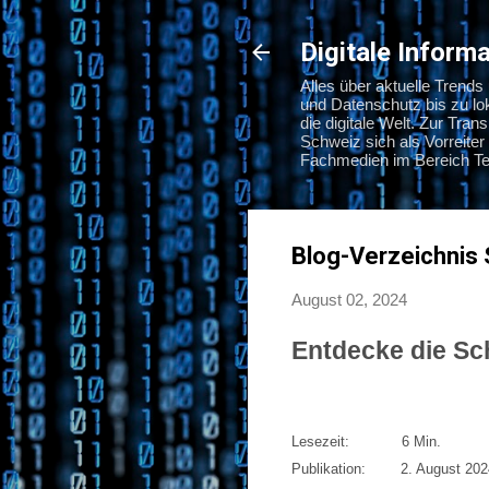
Digitale Infor
Alles über aktuelle Trend
und Datenschutz bis zu l
die digitale Welt. Zur Tra
Schweiz sich als Vorreiter 
Fachmedien im Bereich Tec
Blog-Verzeichnis 
August 02, 2024
Entdecke die Sc
Lesezeit:
6
Min.
Publikation:
2. August 202