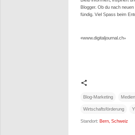
Blogger. Ob du nach neuen I
fündig. Viel Spass beim En
«www.digitaljournal.ch
»
Blog-Marketing
Medien
Wirtschaftsförderung
Y
Standort:
Bern, Schweiz
K