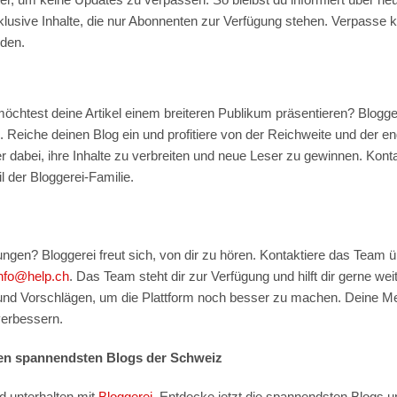
sive Inhalte, die nur Abonnenten zur Verfügung stehen. Verpasse 
nden.
öchtest deine Artikel einem breiteren Publikum präsentieren? Bloggere
n. Reiche deinen Blog ein und profitiere von der Reichweite und der 
r dabei, ihre Inhalte zu verbreiten und neue Leser zu gewinnen. Konta
l der Bloggerei-Familie.
ngen? Bloggerei freut sich, von dir zu hören. Kontaktiere das Team 
info@help.ch
. Das Team steht dir zur Verfügung und hilft dir gerne weit
d Vorschlägen, um die Plattform noch besser zu machen. Deine Meinu
verbessern.
den spannendsten Blogs der Schweiz
und unterhalten mit
Bloggerei
. Entdecke jetzt die spannendsten Blogs un